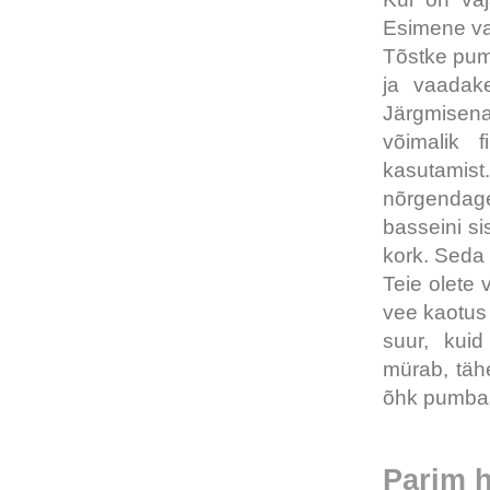
Esimene var
Tõstke pum
ja vaadake
Järgmisena
võimalik 
kasutamist.
nõrgendage
basseini s
kork. Seda
Teie olete 
vee kaotus
suur, kui
mürab, tähe
õhk pumbast
Parim