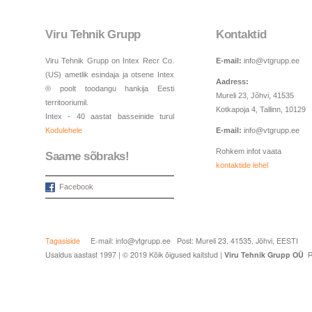
Viru Tehnik Grupp
Kontaktid
Viru Tehnik Grupp on Intex Recr Co.
E-mail:
info@vtgrupp.ee
(US) ametlik esindaja ja otsene Intex
Aadress:
® poolt toodangu hankija Eesti
Mureli 23, Jõhvi, 41535
territooriumil.
Kotkapoja 4, Tallinn, 10129
Intex - 40 aastat basseinide turul
Kodulehele
E-mail:
info@vtgrupp.ee
Rohkem infot vaata
Saame sõbraks!
kontaktide lehel
Facebook
Tagasiside
E-mail: info@vtgrupp.ee Post: Mureli 23, 41535, Jõhvi, EESTI
Usaldus aastast 1997 | © 2019 Kõik õigused kaitstud |
Viru Tehnik Grupp OÜ
R