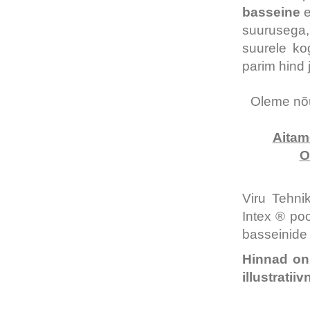
basseine
e
suurusega
suurele ko
parim hind 
Oleme nõu
Aitam
O
Viru Tehn
Intex ® poo
basseinide 
Hinnad on
illustratii