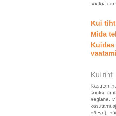
saata/tuua
Kui tiht
Mida te
Kuidas
vaatam
Kui tihti
Kasutamin
kontsentra
aeglane. Me
kasutamusj
päeva), näi