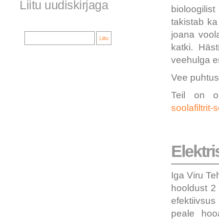
Liitu uudiskirjaga
bioloogili
takistab k
joana vool
katki. Häs
veehulga en
Vee puhtust
Teil on o
soolafiltri
Elektr
Iga Viru Te
hooldust 2 
efektiivsu
peale hoo