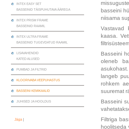
missuguste
INTEX EASY SET
basseini h
BASSEINID TÄISPUHUTAVA ÄÄREGA
niisama su
INTEX PRISM FRAME
BASSEINID RAAMIL
Vastavad k
kaasa. Vet
INTEX ULTRA FRAME
filtrisüste
BASSEINID TUGEVDATUD RAAMIL
Basseini h
LISAVAHENDID
KATED ALUSED
oleneb ba
asukohast.
PUMBAD JA FILTRID
langeb puu
KLOORIVABA VEEPUHASTUS
rohkem aeg
suuremat r
BASSEINI KEMIKAALID
Basseini s
JUHISED JA HOOLDUS
vahetatakse
Filtriga ba
Jäga
|
hoolitseda