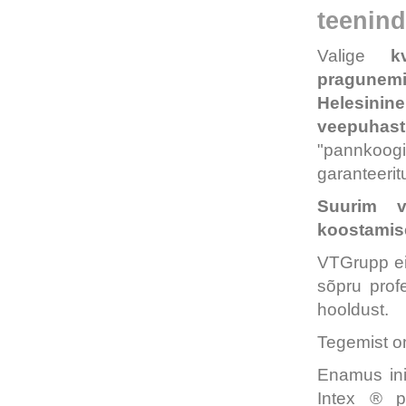
teenin
Valige
kv
pragunemi
Helesini
veepuhas
"pannko
garanteerit
Suurim v
koostamise
VTGrupp ei
sõpru prof
hooldust.
Tegemist o
Enamus ini
Intex ® p