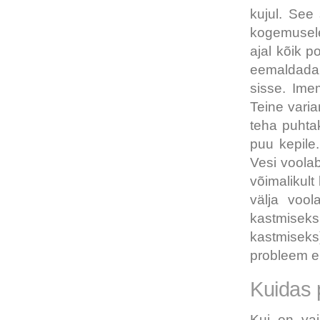
kujul. See
kogemusele
ajal kõik p
eemaldada 
sisse. Ime
Teine varia
teha puhtak
puu kepile
Vesi voolab
võimalikul
välja vool
kastmiseks 
kastmiseks
probleem e
Kuidas 
Kui on vaj