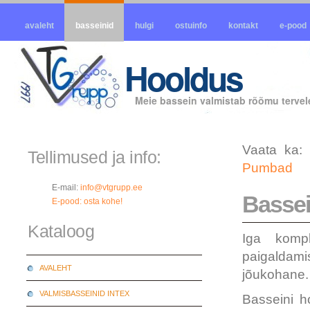
avaleht
basseinid
hulgi
ostuinfo
kontakt
e-pood
Hooldus
Meie bassein valmistab rõõmu tervele
Vaata ka
Tellimused ja info:
Pumbad
E-mail:
info@vtgrupp.ee
Bassei
E-pood: osta kohe!
Kataloog
Iga kompl
paigaldami
AVALEHT
jõukohane.
VALMISBASSEINID INTEX
Basseini ho