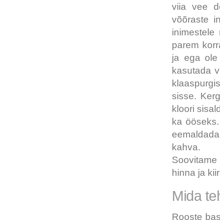
viia vee de
võõraste i
inimestele
parem korr
ja ega ole
kasutada va
klaaspurgis
sisse. Ker
kloori sisa
ka ööseks.
eemaldada
kahva.
Soovitame
hinna ja ki
Mida te
Rooste bas